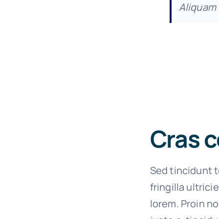
Aliquam 
Cras c
Sed tincidunt t
fringilla ultric
lorem. Proin n