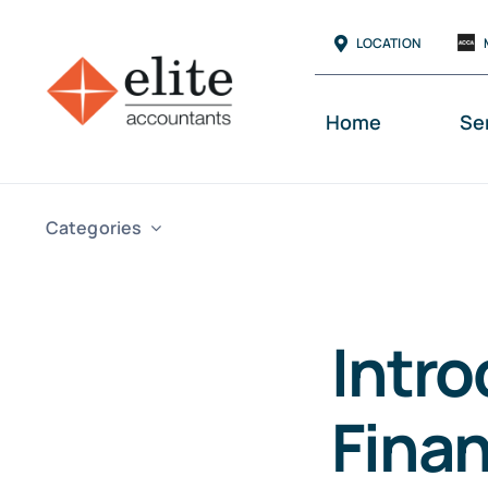
Skip
LOCATION
to
content
Home
Se
Categories
Intro
Finan