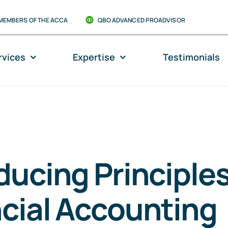
MEMBERS OF THE ACCA
QBO ADVANCED PROADVISOR
rvices
Expertise
Testimonials
ducing Principles
cial Accounting