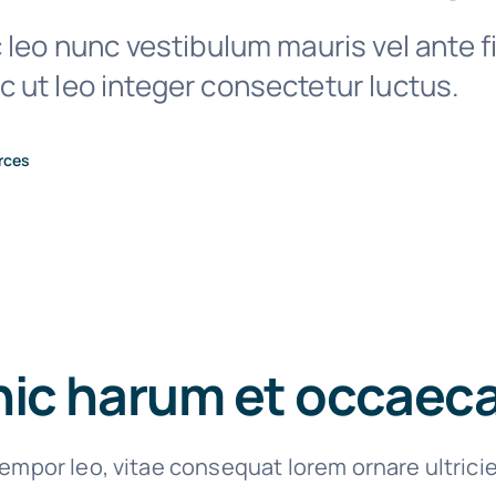
 leo nunc vestibulum mauris vel ante f
 ut leo integer consectetur luctus.
rces
hic harum et occaec
empor leo, vitae consequat lorem ornare ultrici