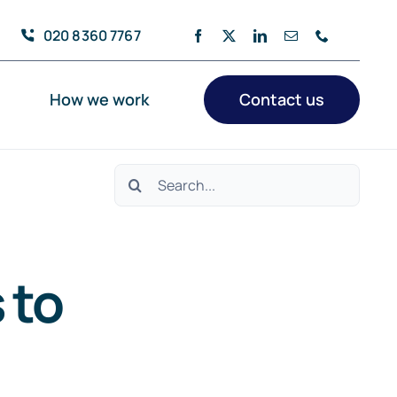
020 8360 7767
How we work
Contact us
Search
for:
 to