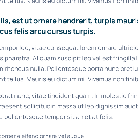
unt tellus. Mauris eu dictum mi. Vivamus non finib
is, est ut ornare hendrerit, turpis mauri
cus felis arcu cursus turpis.
empor leo, vitae consequat lorem ornare ultrici
ies pharetra. Aliquam suscipit leo vel est fringilla
on rhoncus nulla. Pellentesque porta nunc preti
unt tellus. Mauris eu dictum mi. Vivamus non finib
erat nunc, vitae tincidunt quam. In molestie fri
raesent sollicitudin massa ut leo dignissim auct
io pellentesque tempor sit amet at felis.
corper eleifend ornare vel augue