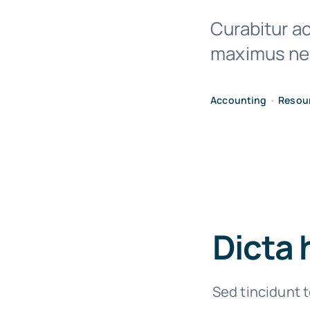
Curabitur ac
maximus nec
Accounting
•
Resou
Dicta 
Sed tincidunt t