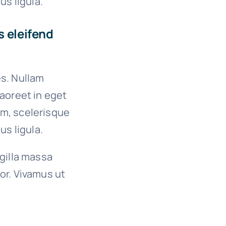
us ligula.
s eleifend
es. Nullam
 laoreet in eget
um, scelerisque
us ligula.
ngilla massa
or. Vivamus ut