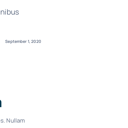
inibus
September 1, 2020
a
es. Nullam