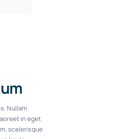
ctum
es. Nullam
 laoreet in eget
um, scelerisque