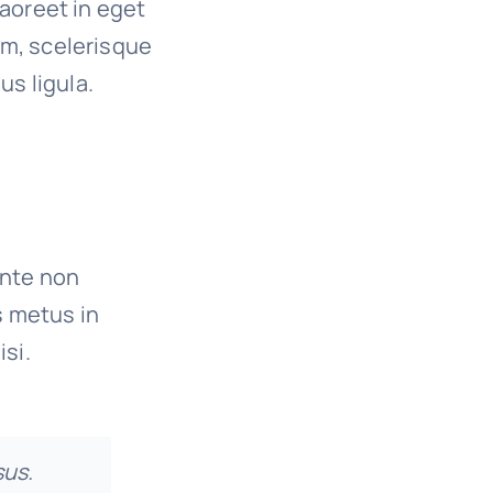
 laoreet in eget
um, scelerisque
us ligula.
ante non
s metus in
isi.
sus.