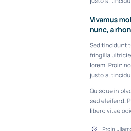
justo a, tincid
Vivamus moll
nunc, a rhon
Sed tincidunt t
fringilla ultric
lorem. Proin n
justo a, tincid
Quisque in plac
sed eleifend. P
libero vitae od
Proin ullam