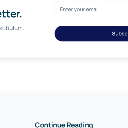
etter
.
stibulum.
Subsc
Continue Reading