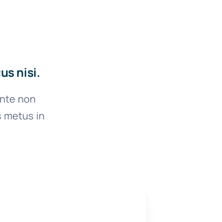
s nisi.
ante non
s metus in