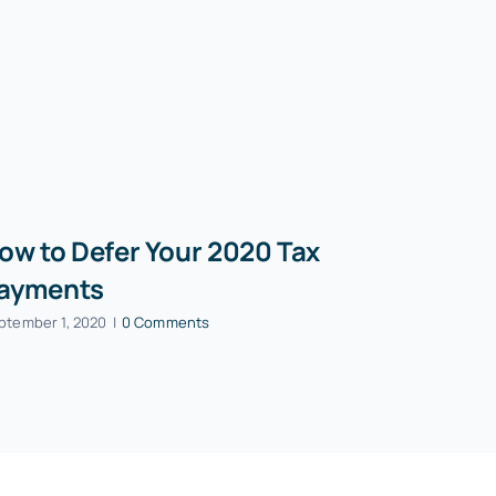
ow to Defer Your 2020 Tax
How to D
ayments
Mistakes
ptember 1, 2020
|
0 Comments
September 1, 20