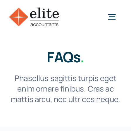
Skip
to
Togg
content
Navig
Home
FAQs
.
Services
Phasellus sagittis turpis eget
Expertise
enim ornare finibus. Cras ac
mattis arcu, nec ultrices neque.
Testimonials
How we work